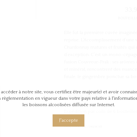
33,
BOUTEILLE
Elle fut la première cuvée imaginée
reprise. L’Accomplissement d’une vi
Chardonnay matures et fruités qui
d’exception. C’est un mono-cépage
fusion Couvreur-Prak : ses arômes 
et minéral, rencontrent des nuance
finale, le gingembre ponctue sa bo
accéder à notre site, vous certifiez être majeur(e) et avoir connai
a règlementation en vigueur dans votre pays relative à l'informatio
les boissons alcoolisées diffusée sur Internet.
Expédition par colis de 6 bouteille
J'accepte
33,90
€
TTC /
28,25
€
HT