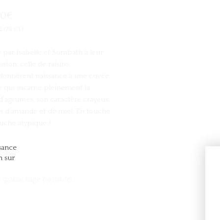
90
€
 (75 CL)
 par Isabelle et Sombath à leur
sion, celle de raisins
 donnèrent naissance à une cuvée
 qui incarne pleinement la
d’agrumes, son caractère crayeux
s d’amande et de miel. En touche
uche atypique !
ssance
n sur
s (panachage possible).